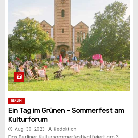
n
BERLIN
Ein Tag im Grünen – Sommerfest am
Kulturforum
Aug. 30, 2023
Redaktion
Das Berliner Kultursommerfestival feiert am 3.