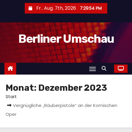
Z
Fr.. Aug. 7th, 2026
7:29:55 PM
u
m
I
Berliner Umschau
n
h
a
l
t
s
Monat:
Dezember 2023
p
r
Start
i
Vergnügliche „Räuberpistole“ an der Komischen
n
Oper
g
e