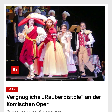
n
OPER
Vergnügliche „Räuberpistole“ an der
Komischen Oper