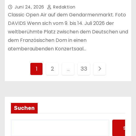
Juni 24, 2026
Redaktion
Classic Open Air auf dem Gendarmenmarkt. Foto
DAVIDS Wenn sich vom 9. bis 14. Juli 2026 der
weltberühmte Platz zwischen dem Deutschen und
dem Französischen Dom in einen
atemberaubenden Konzertsaal…
S
1
2
…
33
e
i
t
Suchen
e
Such
n