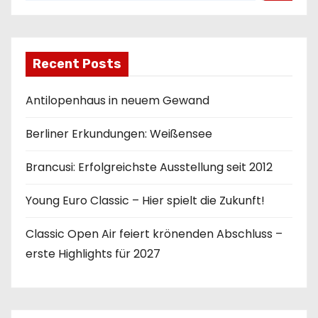
n
u
Recent Posts
m
Antilopenhaus in neuem Gewand
m
Berliner Erkundungen: Weißensee
e
r
Brancusi: Erfolgreichste Ausstellung seit 2012
i
Young Euro Classic – Hier spielt die Zukunft!
e
Classic Open Air feiert krönenden Abschluss –
erste Highlights für 2027
r
u