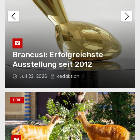
Glanzvolle Premiere beim
Classic Open Air
Glanz und Harmonie
Brancusi: Erfolgreichste
Ausstellung seit 2012
Juli 23, 2026
Redaktion
„Mokka-Hits und
Milchbarträume“ – ein Kessel
Buntes in der Komischen
TIERE
Oper
Die Rückkehr der Giganten