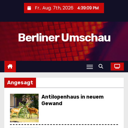
Z
Fr.. Aug. 7th, 2026
4:39:12 PM
u
m
I
Berliner Umschau
n
h
a
l
t
s
Angesagt
p
r
Antilopenhaus in neuem
i
Gewand
n
g
e