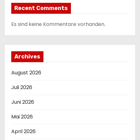
n
Recent Comments
g
Es sind keine Kommentare vorhanden.
d
e
r
Archives
B
August 2026
e
Juli 2026
i
Juni 2026
t
Mai 2026
r
ä
April 2026