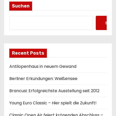
n
Suchen
Such
Recent Posts
Antilopenhaus in neuem Gewand
Berliner Erkundungen: Weißensee
Brancusi: Erfolgreichste Ausstellung seit 2012
Young Euro Classic – Hier spielt die Zukunft!
Classic Open Air feiert krönenden Abschluss –