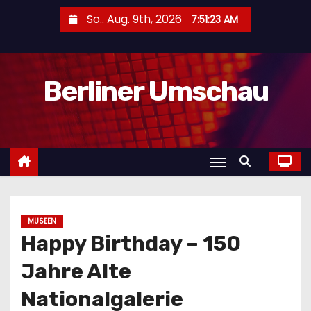
Z
So.. Aug. 9th, 2026
7:51:25 AM
u
m
I
Berliner Umschau
n
h
a
l
t
s
p
r
MUSEEN
Happy Birthday – 150
i
n
Jahre Alte
g
Nationalgalerie
e