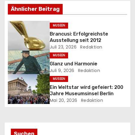
s
Ähnlicher Beitrag
n
MUSEEN
a
Brancusi: Erfolgreichste
Ausstellung seit 2012
v
Juli 23, 2026
Redaktion
MUSEEN
i
Glanz und Harmonie
g
Juli 9, 2026
Redaktion
MUSEEN
a
Ein Weltstar wird gefeiert: 200
Jahre Museumsinsel Berlin
t
Mai 20, 2026
Redaktion
i
o
n
Suchen