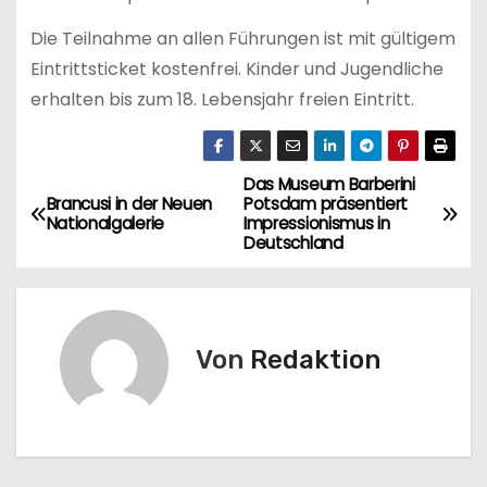
Die Teilnahme an allen Führungen ist mit gültigem
Eintrittsticket kostenfrei. Kinder und Jugendliche
erhalten bis zum 18. Lebensjahr freien Eintritt.
Das Museum Barberini
B
Brancusi in der Neuen
Potsdam präsentiert
Nationalgalerie
Impressionismus in
e
Deutschland
i
t
Von
Redaktion
r
a
g