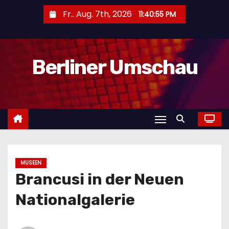
Z
Fr.. Aug. 7th, 2026
11:40:57 PM
u
m
I
Berliner Umschau
n
h
a
l
t
s
p
r
MUSEEN
Brancusi in der Neuen
i
n
Nationalgalerie
g
e