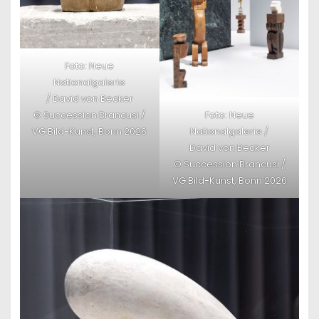
Foto: Neue
Nationalgalerie
/ David von Becker
© Succession Brancusi /
Foto: Neue
VG Bild-Kunst, Bonn 2026
Nationalgalerie /
David von Becker
© Succession Brancusi /
VG Bild-Kunst, Bonn 2026