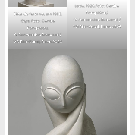
Leda, 1926,Foto: Centre
Pompidou/
Tête de femme, um 1908,
© Succession Brancusi /
Gips, Foto: Centre
VG Bild-Kunst, Bonn 2026
Pompidou,
© Succession Brancusi /
VG Bild-Kunst, Bonn 2026