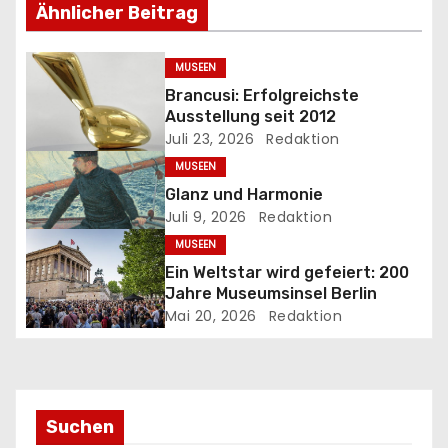
Ähnlicher Beitrag
s
n
MUSEEN
Brancusi: Erfolgreichste
a
Ausstellung seit 2012
Juli 23, 2026
Redaktion
v
MUSEEN
i
Glanz und Harmonie
Juli 9, 2026
Redaktion
g
MUSEEN
a
Ein Weltstar wird gefeiert: 200
Jahre Museumsinsel Berlin
t
Mai 20, 2026
Redaktion
i
o
Suchen