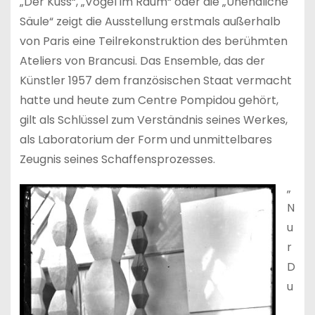
„Der Kuss“, „Vogel im Raum“ oder die „Unendliche
Säule“ zeigt die Ausstellung erstmals außerhalb
von Paris eine Teilrekonstruktion des berühmten
Ateliers von Brancusi. Das Ensemble, das der
Künstler 1957 dem französischen Staat vermacht
hatte und heute zum Centre Pompidou gehört,
gilt als Schlüssel zum Verständnis seines Werkes,
als Laboratorium der Form und unmittelbares
Zeugnis seines Schaffensprozesses.
„
N
u
r
D
u