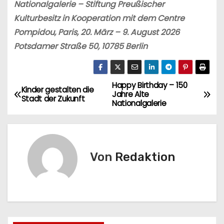
Nationalgalerie – Stiftung Preußischer
Kulturbesitz in Kooperation mit dem Centre
Pompidou, Paris, 20. März – 9. August 2026
Potsdamer Straße 50, 10785 Berlin
Happy Birthday – 150
B
Kinder gestalten die
Jahre Alte
Stadt der Zukunft
Nationalgalerie
e
i
t
Von
Redaktion
r
a
g