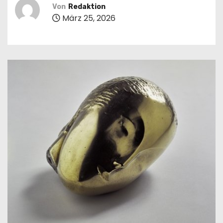
n
Von
Redaktion
März 25, 2026