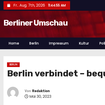
Z
Fr.. Aug. 7th, 2026
11:44:57 AM
u
m
Berliner Umschau
I
n
h
a
Home
Berlin
Impressum
Kultur
Poli
l
t
s
BERLIN
p
Berlin verbindet – be
r
i
n
Von
Redaktion
g
Mai 30, 2023
e