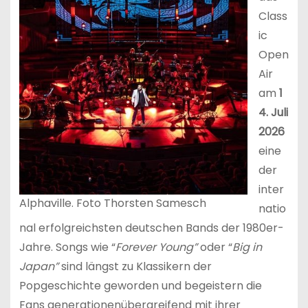
Class
ic
Open
Air
am
1
4. Juli
2026
eine
der
inter
Alphaville. Foto Thorsten Samesch
natio
nal erfolgreichsten deutschen Bands der 1980er-
Jahre. Songs wie “
Forever Young”
oder “
Big in
Japan”
sind längst zu Klassikern der
Popgeschichte geworden und begeistern die
Fans generationenübergreifend mit ihrer