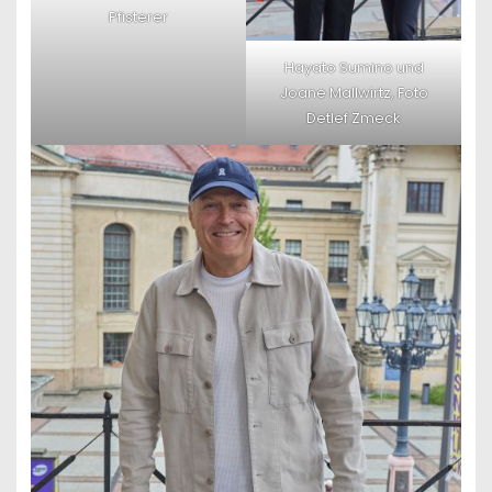
Pfisterer
Hayato Sumino und
Joane Mallwirtz, Foto
Detlef Zmeck