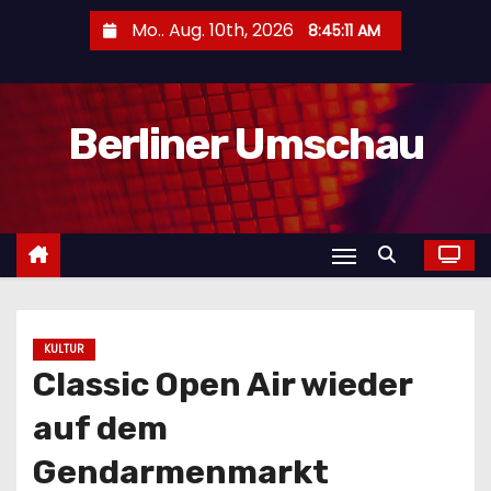
Z
Mo.. Aug. 10th, 2026
8:45:12 AM
u
m
I
Berliner Umschau
n
h
a
l
t
s
p
r
KULTUR
Classic Open Air wieder
i
n
auf dem
g
Gendarmenmarkt
e