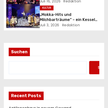
Highlights für 2027
Juli 16, 2026
Redaktion
a
KULTUR
„Mokka-Hits und
t
Milchbarträume“ – ein Kessel
Buntes in der Komischen Oper
Juli 3, 2026
Redaktion
i
o
n
Suchen
Such
Recent Posts