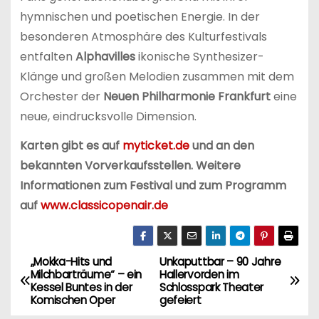
hymnischen und poetischen Energie. In der
besonderen Atmosphäre des Kulturfestivals
entfalten
Alphavilles
ikonische Synthesizer-
Klänge und großen Melodien zusammen mit dem
Orchester der
Neuen Philharmonie Frankfurt
eine
neue, eindrucksvolle Dimension.
Karten gibt es auf
myticket.de
und an den
bekannten Vorverkaufsstellen. Weitere
Informationen zum Festival und zum Programm
auf
www.classicopenair.de
„Mokka-Hits und
Unkaputtbar – 90 Jahre
B
Milchbarträume“ – ein
Hallervorden im
Kessel Buntes in der
Schlosspark Theater
e
Komischen Oper
gefeiert