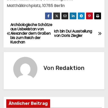
Matthäikirchplatz, 10785 Berlin
Archäologische Schätze
B
aus Usbekistan von
Ich bin Du! Ausstellung
Alexander dem Großen
e
von Doris Ziegler
bis zum Reich der
Kuschan
i
t
r
Von
Redaktion
a
g
s
Ähnlicher Beitrag