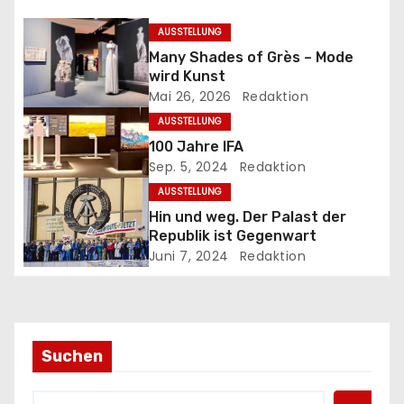
n
a
AUSSTELLUNG
Many Shades of Grès – Mode
v
wird Kunst
Mai 26, 2026
Redaktion
i
AUSSTELLUNG
g
100 Jahre IFA
Sep. 5, 2024
Redaktion
a
AUSSTELLUNG
Hin und weg. Der Palast der
t
Republik ist Gegenwart
Juni 7, 2024
Redaktion
i
o
n
Suchen