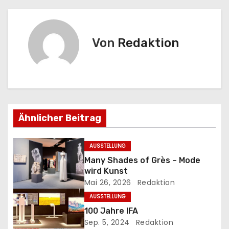
i
t
Von
Redaktion
r
a
g
Ähnlicher Beitrag
s
n
AUSSTELLUNG
Many Shades of Grès – Mode
a
wird Kunst
Mai 26, 2026
Redaktion
v
AUSSTELLUNG
i
100 Jahre IFA
Sep. 5, 2024
Redaktion