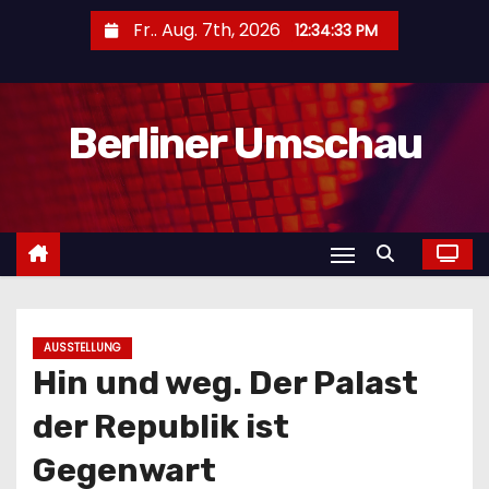
Z
Fr.. Aug. 7th, 2026
12:34:34 PM
u
m
I
Berliner Umschau
n
h
a
l
t
s
p
r
AUSSTELLUNG
Hin und weg. Der Palast
i
n
der Republik ist
g
Gegenwart
e