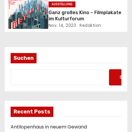
g
AUSSTELLUNG
a
Ganz großes Kino – Filmplakate
im Kulturforum
t
Nov. 14, 2023
Redaktion
i
o
Suchen
n
Such
Recent Posts
Antilopenhaus in neuem Gewand