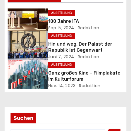
s
AUSSTELLUNG
100 Jahre IFA
n
Sep. 5, 2024
Redaktion
a
AUSSTELLUNG
Hin und weg. Der Palast der
v
Republik ist Gegenwart
Juni 7, 2024
Redaktion
i
AUSSTELLUNG
g
Ganz großes Kino – Filmplakate
im Kulturforum
a
Nov. 14, 2023
Redaktion
t
i
Suchen
o