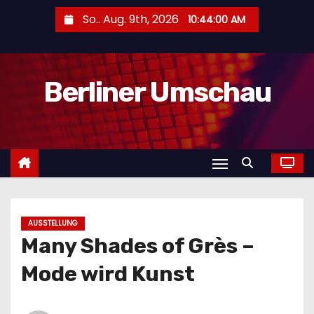
Z
So.. Aug. 9th, 2026
10:44:01 AM
u
m
I
Berliner Umschau
n
h
a
l
t
s
p
r
AUSSTELLUNG
Many Shades of Grès –
i
n
Mode wird Kunst
g
e