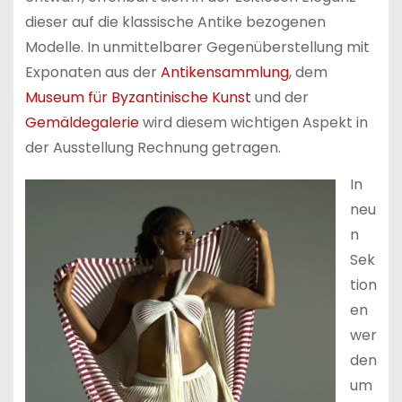
dieser auf die klassische Antike bezogenen
Modelle. In unmittelbarer Gegenüberstellung mit
Exponaten aus der
Antikensammlung
, dem
Museum für Byzantinische Kunst
und der
Gemäldegalerie
wird diesem wichtigen Aspekt in
der Ausstellung Rechnung getragen.
In
neu
n
Sek
tion
en
wer
den
um