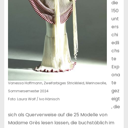
die
150
unt
ers
chi
edli
chs
te
Exp
ona
te
Vanessa Hoffmann, Zweifarbiges Strickkleid, Merinowolle,
gez
Sommersemester 2024
eigt
Foto: Laura Wolf / Ivo Hänisch
, die
sich als Querverweise auf die 25 Modelle von
Madame Grès lesen lassen, die buchstäblich im