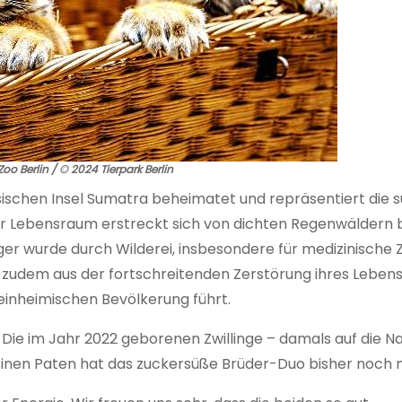
oo Berlin / © 2024 Tierpark Berlin
sischen Insel Sumatra beheimatet und repräsentiert die s
cher Lebensraum erstreckt sich von dichten Regenwäldern b
er wurde durch Wilderei, insbesondere für medizinische 
ch zudem aus der fortschreitenden Zerstörung ihres Lebe
einheimischen Bevölkerung führt.
. Die im Jahr 2022 geborenen Zwillinge – damals auf die N
. Einen Paten hat das zuckersüße Brüder-Duo bisher noch n