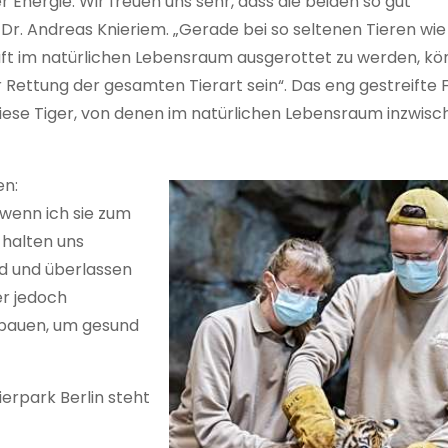
r Energie. Wir freuen uns sehr, dass die beiden so gut
 Dr. Andreas Knieriem. „Gerade bei so seltenen Tieren wi
ft im natürlichen Lebensraum ausgerottet zu werden, k
 Rettung der gesamten Tierart sein“. Das eng gestreifte F
iese Tiger, von denen im natürlichen Lebensraum inzwisc
en:
 wenn ich sie zum
 halten uns
d und überlassen
er jedoch
fbauen, um gesund
erpark Berlin steht