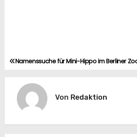
Namenssuche für Mini-Hippo im Berliner Zo
B
e
i
Von
Redaktion
t
r
a