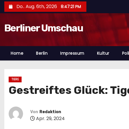
Z
Do.. Aug. 6th, 2026
8:47:22 PM
u
m
Berliner Umschau
I
n
h
a
Home
Berlin
Impressum
Kultur
Poli
l
t
s
TIERE
p
Gestreiftes Glück: Ti
r
i
n
Von
Redaktion
g
Apr. 29, 2024
e