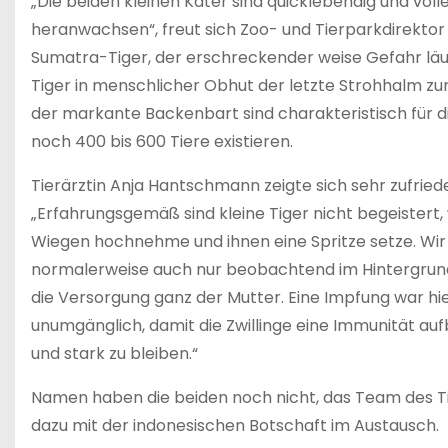
„Die beiden kleinen Kater sind quicklebendig und volle
heranwachsen“, freut sich Zoo- und Tierparkdirektor
Sumatra-Tiger, der erschreckender weise Gefahr läu
Tiger in menschlicher Obhut der letzte Strohhalm zur
der markante Backenbart sind charakteristisch für d
noch 400 bis 600 Tiere existieren.
Tierärztin Anja Hantschmann zeigte sich sehr zufried
„Erfahrungsgemäß sind kleine Tiger nicht begeistert,
Wiegen hochnehme und ihnen eine Spritze setze. Wir
normalerweise auch nur beobachtend im Hintergrun
die Versorgung ganz der Mutter. Eine Impfung war hi
unumgänglich, damit die Zwillinge eine Immunität au
und stark zu bleiben.“
Namen haben die beiden noch nicht, das Team des Ti
dazu mit der indonesischen Botschaft im Austausch.