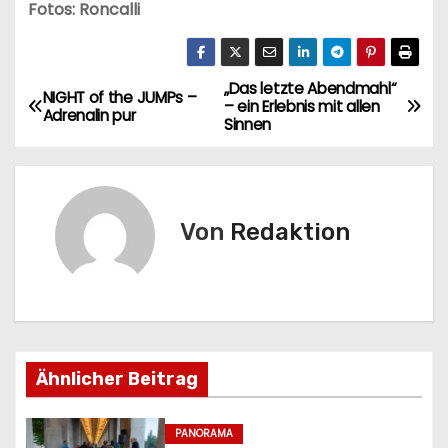
Fotos: Roncalli
„Das letzte Abendmahl“
B
NIGHT of the JUMPs –
– ein Erlebnis mit allen
Adrenalin pur
Sinnen
e
i
t
Von
Redaktion
r
a
g
Ähnlicher Beitrag
s
n
PANORAMA