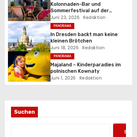
Kolonnaden-Bar und
a
Sommerfestival auf der
Museumsinsel
Juni 23, 2026
Redaktion
v
PANORAMA
i
In Dresden backt man keine
kleinen Brötchen
g
Juni 18, 2026
Redaktion
PANORAMA
a
Majaland – Kinderparadies im
t
polnischen Kownaty
Juni 1, 2026
Redaktion
i
o
n
Suchen
Such