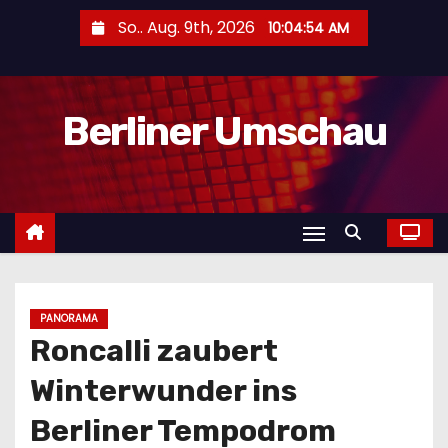
Z
So.. Aug. 9th, 2026
10:04:56 AM
u
m
I
Berliner Umschau
n
h
a
l
t
s
p
r
PANORAMA
Roncalli zaubert
i
n
Winterwunder ins
g
Berliner Tempodrom
e