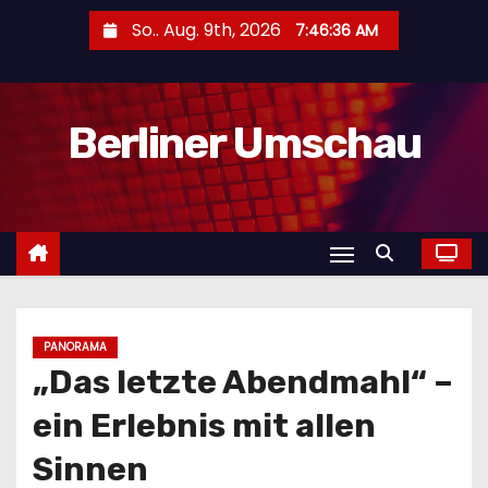
Z
So.. Aug. 9th, 2026
7:46:38 AM
u
m
I
Berliner Umschau
n
h
a
l
t
s
p
r
PANORAMA
„Das letzte Abendmahl“ –
i
n
ein Erlebnis mit allen
g
Sinnen
e