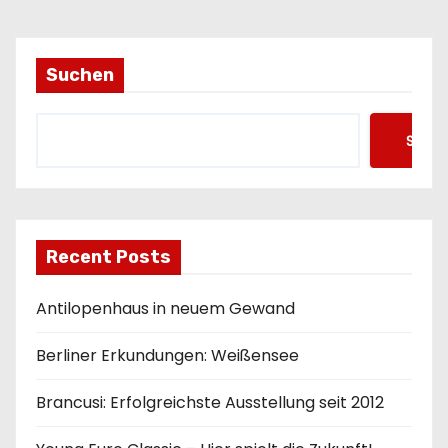
o
n
Suchen
Such
Recent Posts
Antilopenhaus in neuem Gewand
Berliner Erkundungen: Weißensee
Brancusi: Erfolgreichste Ausstellung seit 2012