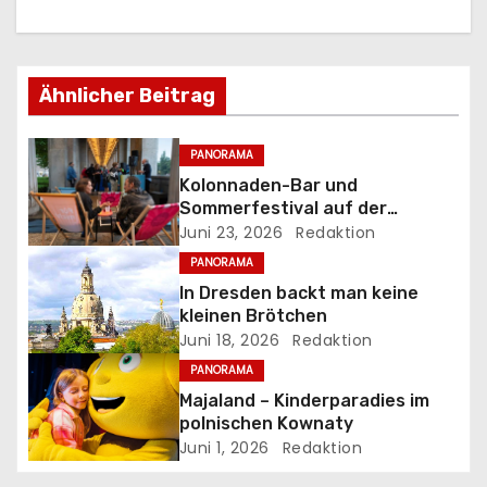
a
g
Ähnlicher Beitrag
s
n
PANORAMA
Kolonnaden-Bar und
a
Sommerfestival auf der
Museumsinsel
Juni 23, 2026
Redaktion
v
PANORAMA
i
In Dresden backt man keine
kleinen Brötchen
g
Juni 18, 2026
Redaktion
PANORAMA
a
Majaland – Kinderparadies im
t
polnischen Kownaty
Juni 1, 2026
Redaktion
i