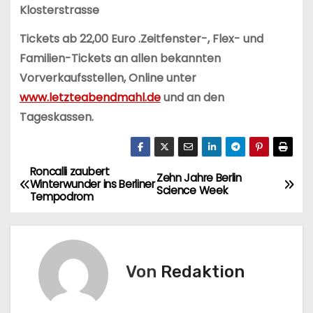
Klosterstrasse
Tickets ab 22,00 Euro .Zeitfenster-, Flex- und
Familien-Tickets an allen bekannten
Vorverkaufsstellen, Online unter
www.letzteabendmahl.de
und an den
Tageskassen.
Roncalli zaubert
B
Zehn Jahre Berlin
Winterwunder ins Berliner
Science Week
Tempodrom
e
i
t
Von
Redaktion
r