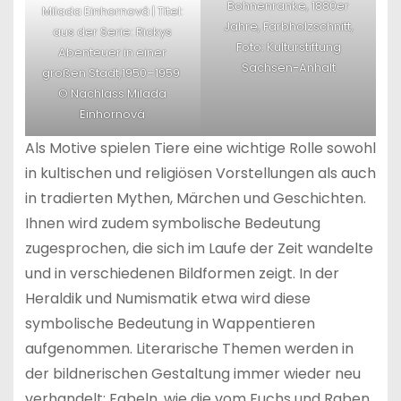
Bohnenranke, 1880er
Milada Einhornová | Titel:
Jahre, Farbholzschnitt,
aus der Serie: Rickys
Foto: Kulturstiftung
Abenteuer in einer
Sachsen-Anhalt
großen Stadt,1950–1959
© Nachlass Milada
Einhornová
Als Motive spielen Tiere eine wichtige Rolle sowohl
in kultischen und religiösen Vorstellungen als auch
in tradierten Mythen, Märchen und Geschichten.
Ihnen wird zudem symbolische Bedeutung
zugesprochen, die sich im Laufe der Zeit wandelte
und in verschiedenen Bildformen zeigt. In der
Heraldik und Numismatik etwa wird diese
symbolische Bedeutung in Wappentieren
aufgenommen. Literarische Themen werden in
der bildnerischen Gestaltung immer wieder neu
verhandelt: Fabeln, wie die vom Fuchs und Raben,