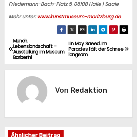
Friedemann-Bach-Platz 5
,
06108 Halle | Saale
Mehr unter:
www.kunstmuseum-moritzburg.de
Munch.
B
Lin May Saeed. Im
Lebenslandschaft –
Paradies fällt der Schnee
Ausstellung im Museum
e
langsam
Barberini
i
t
Von
Redaktion
r
a
g
s
Ähnlicher Beitrag