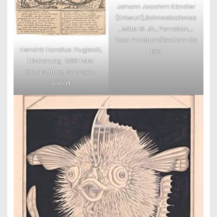
Johann Joachim Kändler
(Entwurf),Schneeballvase
, Mitte 19. Jh., Porzellan, ,
Foto: Punctum/Bertram Ko
Hendrik Hondius: Flugblatt,
ber
| Datierung: 1599 Foto:
Kulturstiftung Sachsen-
Anhalt