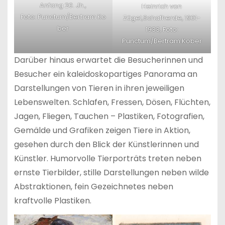
Anfang 20. Jh.,
Heinrich von
Foto: Punctum/Bertram Ko
Zügel,Schafherde, 1901-
ber
1933, Foto:
Punctum/Bertram Kober
Darüber hinaus erwartet die Besucherinnen und
Besucher ein kaleidoskopartiges Panorama an
Darstellungen von Tieren in ihren jeweiligen
Lebenswelten. Schlafen, Fressen, Dösen, Flüchten,
Jagen, Fliegen, Tauchen – Plastiken, Fotografien,
Gemälde und Grafiken zeigen Tiere in Aktion,
gesehen durch den Blick der Künstlerinnen und
Künstler. Humorvolle Tierporträts treten neben
ernste Tierbilder, stille Darstellungen neben wilde
Abstraktionen, fein Gezeichnetes neben
kraftvolle Plastiken.