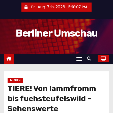
Z
Fr.. Aug. 7th, 2026
5:28:09 PM
u
m
I
Berliner Umschau
n
h
a
l
t
s
p
r
MUSEEN
TIERE! Von lammfromm
i
n
bis fuchsteufelswild –
g
Sehenswerte
e