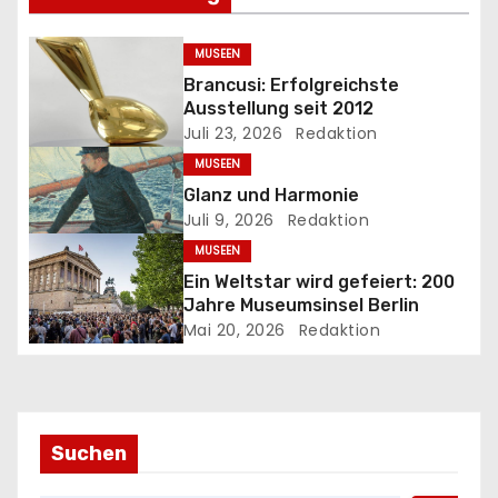
n
MUSEEN
a
Brancusi: Erfolgreichste
Ausstellung seit 2012
v
Juli 23, 2026
Redaktion
MUSEEN
i
Glanz und Harmonie
g
Juli 9, 2026
Redaktion
MUSEEN
a
Ein Weltstar wird gefeiert: 200
Jahre Museumsinsel Berlin
t
Mai 20, 2026
Redaktion
i
o
n
Suchen