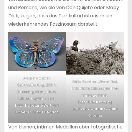
und Romane, wie die von Don Quijote oder Moby
Dick, zeigen, dass das Tier kulturhistorisch ein
wiederkehrendes Faszinosum darstellt.
Arno Friedrich:
Attila Kovács: Ohne Titel,
Schmetterling, 2004,
1970–1989, Silbergelatine,
Messing, Stahl, Titan,
Vintage Print,
Silber, Kupfer, Citrin,
Foto: Kulturstiftung
Foto: Punctum/Bertram
Sachsen-Anhalt © Attila
Kober © Arno Friedrich
Kovács
Von kleinen, intimen Medaillen über fotografische