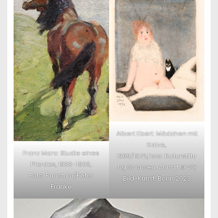
Albert Ebert: Mädchen mit
Katze,
Franz Marc: Studie eines
1969/1972,Foto: Kulturstiftu
Pferdes, 1908–1909,
ng Sachsen-Anhalt © VG
Foto: Punctum/Peter
Bild-Kunst, Bonn 2023
Franke