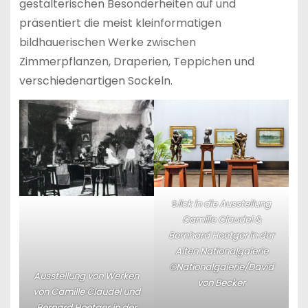
gestalterischen Besonderheiten auf und
präsentiert die meist kleinformatigen
bildhauerischen Werke zwischen
Zimmerpflanzen, Draperien, Teppichen und
verschiedenartigen Sockeln.
B
lick in die Ausstellung
Camille Claudel &
Bernhard Hoetger in der
Alten Nationalgalerie
©Nationalgalerie/David
Ausstellung von Werken
von Becker
von Camille Claudel und
Bernard Hoetger in der