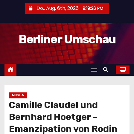
Z
Do.. Aug. 6th, 2026
9:19:27 PM
u
m
I
Berliner Umschau
n
h
a
l
t
s
p
r
MUSEEN
Camille Claudel und
i
n
Bernhard Hoetger –
g
Emanzipation von Rodin
e