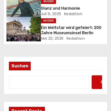
v
MUSEEN
Glanz und Harmonie
i
Juli 9, 2026
Redaktion
MUSEEN
g
Ein Weltstar wird gefeiert: 200
a
Jahre Museumsinsel Berlin
Mai 20, 2026
Redaktion
t
i
o
Suchen
n
Such
Recent Posts