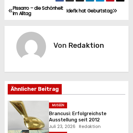
Pissarro – die Schönheit
B
Idefix hat Geburtstag
im Alltag
e
i
Von
Redaktion
t
r
a
g
Ähnlicher Beitrag
s
MUSEEN
n
Brancusi: Erfolgreichste
Ausstellung seit 2012
a
Juli 23, 2026
Redaktion