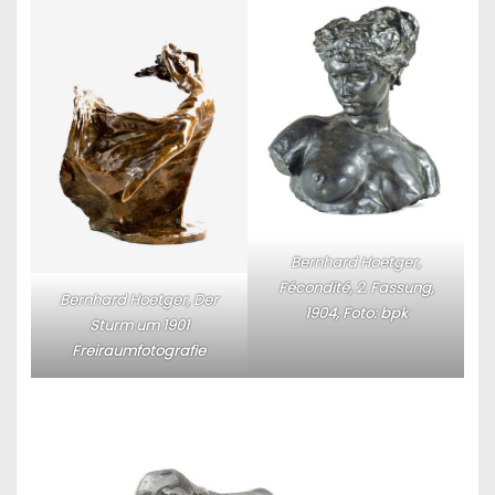
Bernhard Hoetger,
Fécondité, 2. Fassung,
Bernhard Hoetger, Der
1904, Foto: bpk
Sturm um 1901
Freiraumfotografie