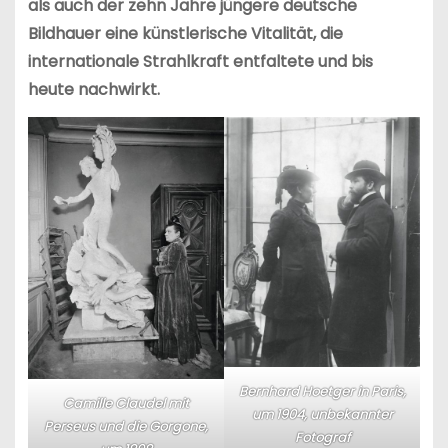
als auch der zehn Jahre jüngere deutsche
Bildhauer eine künstlerische Vitalität, die
internationale Strahlkraft entfaltete und bis
heute nachwirkt.
Bernhard Hoetger in Paris,
Camille Claudel mit
um 1904, unbekannter
Perseus und die Gorgone,
Fotograf