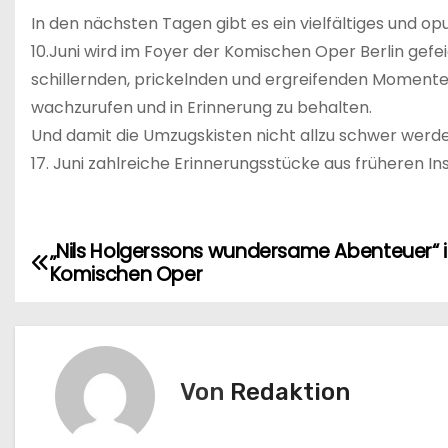
In den nächsten Tagen gibt es ein vielfältiges und 
10.Juni wird im Foyer der Komischen Oper Berlin gefe
schillernden, prickelnden und ergreifenden Momente 
wachzurufen und in Erinnerung zu behalten.
Und damit die Umzugskisten nicht allzu schwer werd
17. Juni zahlreiche Erinnerungsstücke aus früheren I
„Nils Holgerssons wundersame Abenteuer“ i
B
Komischen Oper
e
i
t
Von
Redaktion
r