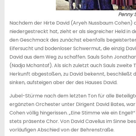
Penny 
Nachdem der Hirte David (Aryeh Nussbaum Cohen) den 
niedergestreckt hat, zieht er als siegreicher Held in d
den Geschmack des zunächst ebenfalls begeisterten K
Eifersucht und bodenloser Schwermut, die einzig Davi
David aus dem Weg zu schaffen. Sauls Sohn Jonathan
(Nadja Mchantaf). Als sich zuletzt auch Sauls zweite
Herkunft abgestoßen, zu David bekennt, beschließt de
sinken, aufsteigen aber der des Hauses David.
Jubel-Stürme nach dem letzten Ton für alle Beteilig
ergänzten Orchester unter Dirigent David Bates, w
Cohen völlig hingerissen. „Eine Stimme wie ein Engel!“
stets präsente Chor. Von David Cavelius im Sinne best
vorläufigen Abschied von der Behrenstraße.