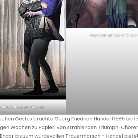
Aryeh Nussbaum Cohe
a Mchantaf als Michal
hen Gestus brachte Georg Friedrich Händel (1685 bis 17
wenigen Wochen zu Papier. Von strahlenden Triumph-Chöre
ndor bis zum würdevollen Trauermarsch – Händel bietet 