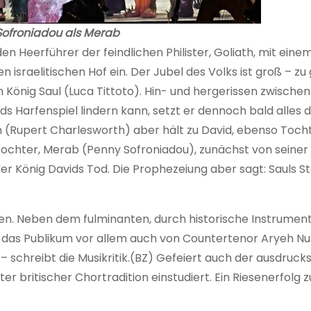
Sofroniadou als Merab
Heerführer der feindlichen Philister, Goliath, mit eine
en israelitischen Hof ein. Der Jubel des Volks ist groß – zu
önig Saul (Luca Tittoto). Hin- und hergerissen zwischen
ds Harfenspiel lindern kann, setzt er dennoch bald alles 
 (Rupert Charlesworth) aber hält zu David, ebenso Toch
 Tochter, Merab (Penny Sofroniadou), zunächst von seiner
r König Davids Tod. Die Prophezeiung aber sagt: Sauls St
ten. Neben dem fulminanten, durch historische Instrumen
ar das Publikum vor allem auch von Countertenor Aryeh 
 – schreibt die Musikritik.(BZ) Gefeiert auch der ausdruck
er britischer Chortradition einstudiert. Ein Riesenerfolg 