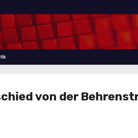
tik
schied von der Behrenst