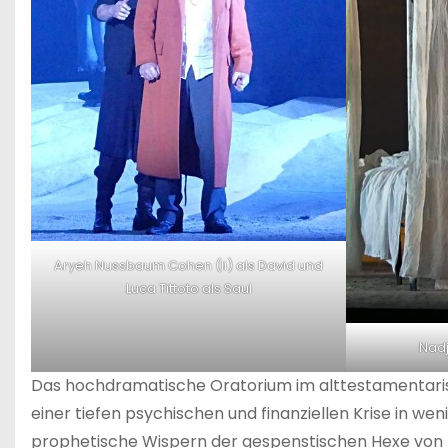
Aryeh Nussbaum Cohen (li) als David und
Luca Tittoto als Saul
Nadj
Das hochdramatische Oratorium im alttestamentarisc
einer tiefen psychischen und finanziellen Krise in 
prophetische Wispern der gespenstischen Hexe von E