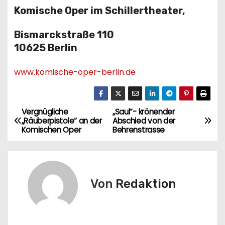
Komische Oper im Schillertheater,
Bismarckstraße 110
10625 Berlin
www.komische-oper-berlin.de
Vergnügliche
„Saul“- krönender
B
„Räuberpistole“ an der
Abschied von der
Komischen Oper
Behrenstrasse
e
i
t
Von
Redaktion
r
a