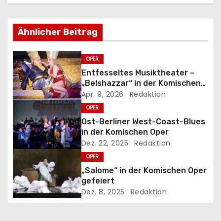
g
Ähnlicher Beitrag
s
n
OPER
Entfesseltes Musiktheater –
a
„Belshazzar“ in der Komischen
Oper
Apr. 9, 2026
Redaktion
v
OPER
i
Ost-Berliner West-Coast-Blues
in der Komischen Oper
g
Dez. 22, 2025
Redaktion
OPER
a
„Salome“ in der Komischen Oper
t
gefeiert
Dez. 8, 2025
Redaktion
i