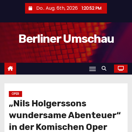
Z
Do.. Aug. 6th, 2026
1:20:54 PM
u
m
I
Berliner Umschau
n
h
a
l
t
s
p
r
OPER
„Nils Holgerssons
i
n
wundersame Abenteuer“
g
in der Komischen Oper
e