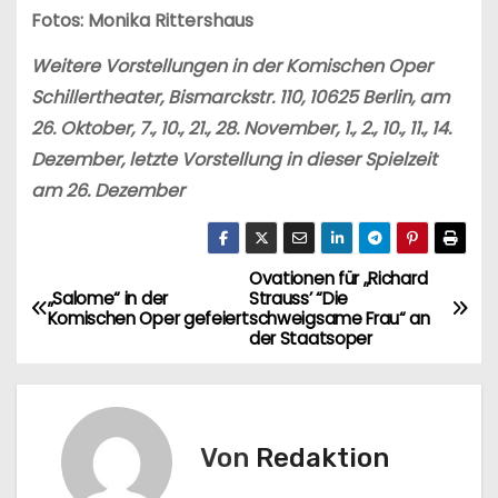
Fotos: Monika Rittershaus
Weitere Vorstellungen in der Komischen Oper
Schillertheater, Bismarckstr. 110, 10625 Berlin, am
26. Oktober, 7., 10., 21., 28. November, 1., 2., 10., 11., 14.
Dezember, letzte Vorstellung in dieser Spielzeit
am 26. Dezember
Ovationen für „Richard
B
„Salome“ in der
Strauss’ “Die
Komischen Oper gefeiert
schweigsame Frau“ an
e
der Staatsoper
i
t
Von
Redaktion
r