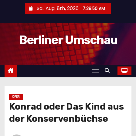
Z
Sa.. Aug. 8th, 2026
7:38:51 AM
u
m
I
Berliner Umschau
n
h
a
l
t
s
p
r
OPER
Konrad oder Das Kind aus
i
n
der Konservenbüchse
g
e