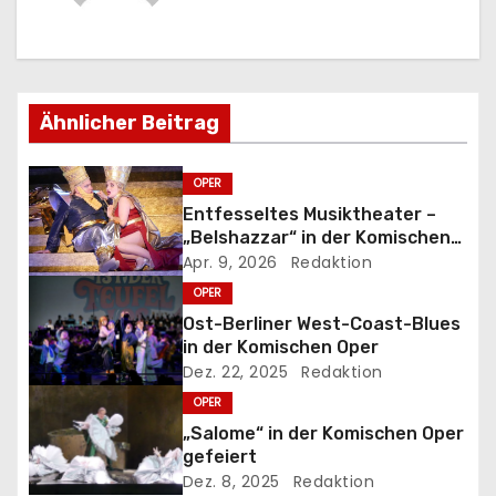
a
g
s
Ähnlicher Beitrag
n
OPER
a
Entfesseltes Musiktheater –
„Belshazzar“ in der Komischen
v
Oper
Apr. 9, 2026
Redaktion
OPER
i
Ost-Berliner West-Coast-Blues
g
in der Komischen Oper
Dez. 22, 2025
Redaktion
a
OPER
„Salome“ in der Komischen Oper
t
gefeiert
Dez. 8, 2025
Redaktion
i