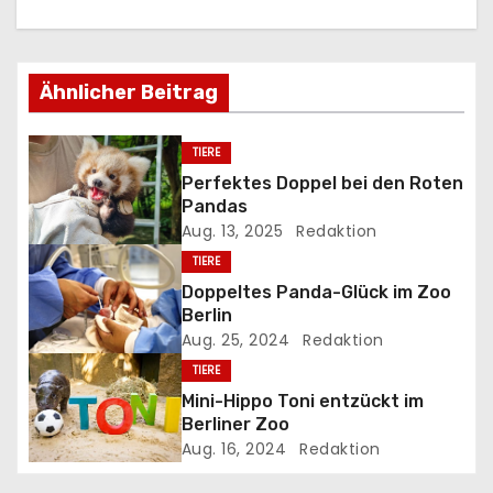
r
a
Ähnlicher Beitrag
g
s
TIERE
Perfektes Doppel bei den Roten
n
Pandas
Aug. 13, 2025
Redaktion
a
TIERE
v
Doppeltes Panda-Glück im Zoo
Berlin
i
Aug. 25, 2024
Redaktion
g
TIERE
Mini-Hippo Toni entzückt im
a
Berliner Zoo
Aug. 16, 2024
Redaktion
t