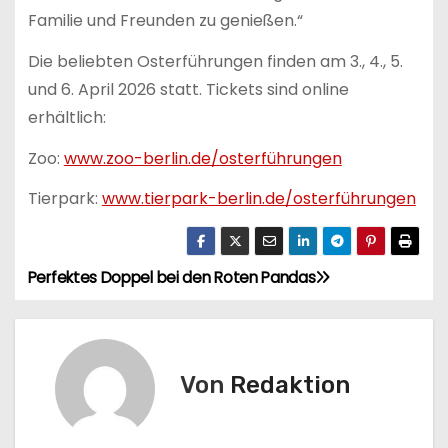
Familie und Freunden zu genießen.“
Die beliebten Osterführungen finden am 3., 4., 5.
und 6. April 2026 statt. Tickets sind online
erhältlich:
Zoo:
www.zoo-berlin.de/osterführungen
Tierpark:
www.tierpark-berlin.de/osterführungen
Perfektes Doppel bei den Roten Pandas
B
e
i
Von
Redaktion
t