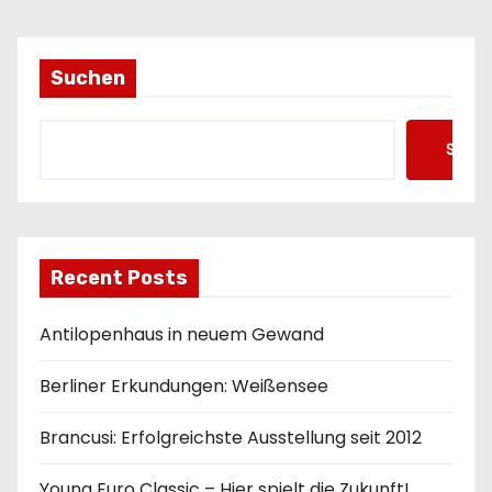
i
o
Suchen
n
Such
Recent Posts
Antilopenhaus in neuem Gewand
Berliner Erkundungen: Weißensee
Brancusi: Erfolgreichste Ausstellung seit 2012
Young Euro Classic – Hier spielt die Zukunft!