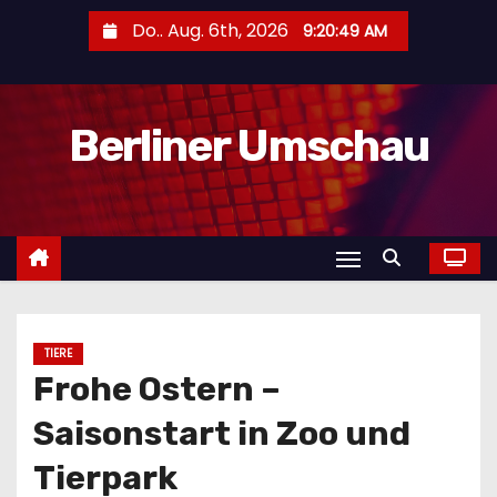
Z
Do.. Aug. 6th, 2026
9:20:51 AM
u
m
I
Berliner Umschau
n
h
a
l
t
s
p
r
TIERE
Frohe Ostern –
i
n
Saisonstart in Zoo und
g
Tierpark
e