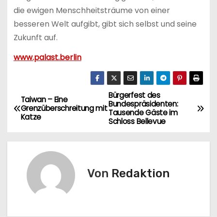
die ewigen Menschheitsträume von einer
besseren Welt aufgibt, gibt sich selbst und seine
Zukunft auf.
www.palast.berlin
Bürgerfest des
B
Taiwan – Eine
Bundespräsidenten:
Grenzüberschreitung mit
Tausende Gäste im
e
Katze
Schloss Bellevue
i
t
Von
Redaktion
r
a