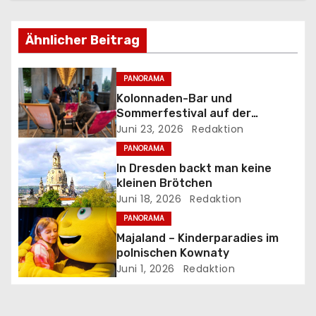
g
s
Ähnlicher Beitrag
n
PANORAMA
a
Kolonnaden-Bar und
Sommerfestival auf der
v
Museumsinsel
Juni 23, 2026
Redaktion
PANORAMA
i
In Dresden backt man keine
g
kleinen Brötchen
Juni 18, 2026
Redaktion
a
PANORAMA
Majaland – Kinderparadies im
t
polnischen Kownaty
Juni 1, 2026
Redaktion
i
o