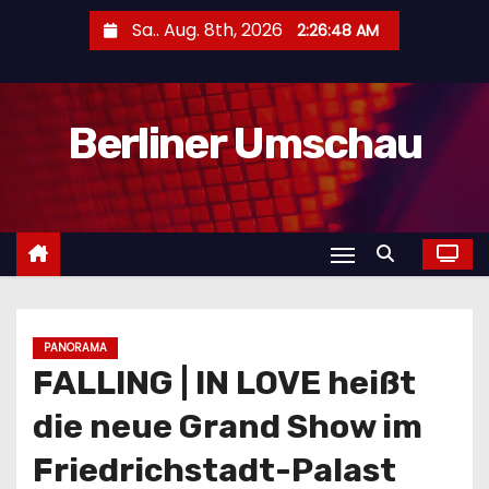
Z
Sa.. Aug. 8th, 2026
2:26:49 AM
u
m
I
Berliner Umschau
n
h
a
l
t
s
p
r
PANORAMA
FALLING | IN LOVE heißt
i
n
die neue Grand Show im
g
Friedrichstadt-Palast
e