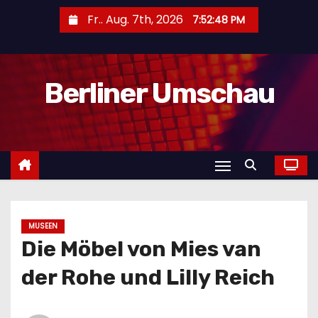
Z
Fr.. Aug. 7th, 2026
7:52:49 PM
u
m
I
Berliner Umschau
n
h
a
l
t
s
p
r
MUSEEN
Die Möbel von Mies van
i
n
der Rohe und Lilly Reich
g
e