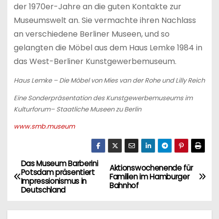
der 1970er-Jahre an die guten Kontakte zur
Museumswelt an. Sie vermachte ihren Nachlass
an verschiedene Berliner Museen, und so
gelangten die Möbel aus dem Haus Lemke 1984 in
das West-Berliner Kunstgewerbemuseum.
Haus Lemke – Die Möbel von Mies van der Rohe und Lilly Reich
Eine Sonderpräsentation des Kunstgewerbemuseums im
Kulturforum– Staatliche Museen zu Berlin
www.smb.museum
Das Museum Barberini
B
Aktionswochenende für
Potsdam präsentiert
Familien im Hamburger
Impressionismus in
e
Bahnhof
Deutschland
i