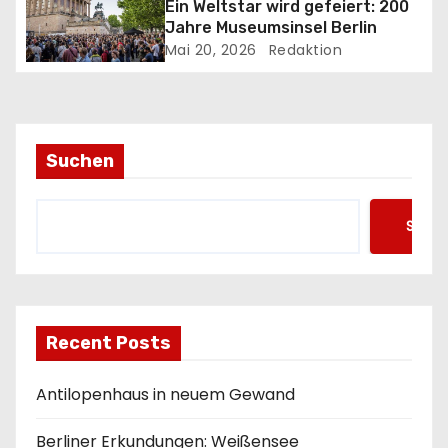
Ein Weltstar wird gefeiert: 200
Jahre Museumsinsel Berlin
t
Mai 20, 2026
Redaktion
i
o
n
Suchen
Such
Recent Posts
Antilopenhaus in neuem Gewand
Berliner Erkundungen: Weißensee