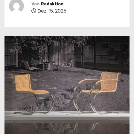
n
Von
Redaktion
Dez. 15, 2025