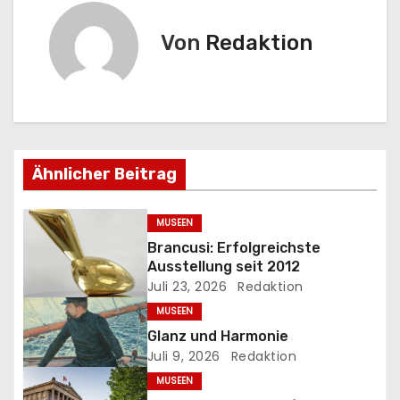
t
Von
Redaktion
r
a
g
s
Ähnlicher Beitrag
n
MUSEEN
a
Brancusi: Erfolgreichste
Ausstellung seit 2012
v
Juli 23, 2026
Redaktion
MUSEEN
i
Glanz und Harmonie
g
Juli 9, 2026
Redaktion
MUSEEN
a