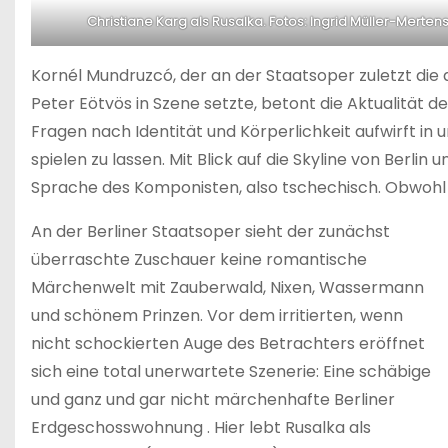
Christiane Karg als Rusalka. Fotos: Ingrid Müller-Merten
Kornél Mundruzcó, der an der Staatsoper zuletzt die
Peter Eötvös in Szene setzte, betont die Aktualität de
Fragen nach Identität und Körperlichkeit aufwirft i
spielen zu lassen. Mit Blick auf die Skyline von Berlin
Sprache des Komponisten, also tschechisch. Obwohl 
An der Berliner Staatsoper sieht der zunächst
überraschte Zuschauer keine romantische
Märchenwelt mit Zauberwald, Nixen, Wassermann
und schönem Prinzen. Vor dem irritierten, wenn
nicht schockierten Auge des Betrachters eröffnet
sich eine total unerwartete Szenerie: Eine schäbige
und ganz und gar nicht märchenhafte Berliner
Erdgeschosswohnung . Hier lebt Rusalka als