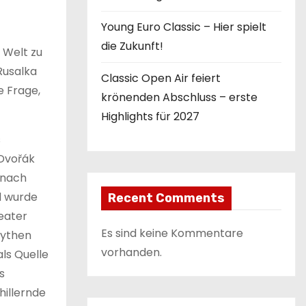
Young Euro Classic – Hier spielt
die Zukunft!
 Welt zu
Rusalka
Classic Open Air feiert
e Frage,
krönenden Abschluss – erste
Highlights für 2027
s
Dvořák
 nach
d wurde
Recent Comments
eater
Es sind keine Kommentare
Mythen
vorhanden.
als Quelle
s
hillernde