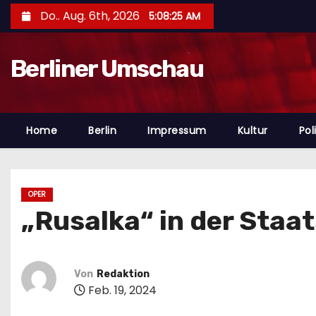
Z
Do.. Aug. 6th, 2026
5:08:27 AM
u
m
Berliner Umschau
I
n
h
a
Home
Berlin
Impressum
Kultur
Poli
l
t
s
OPER
p
„Rusalka“ in der Staa
r
i
n
Von
Redaktion
g
Feb. 19, 2024
e