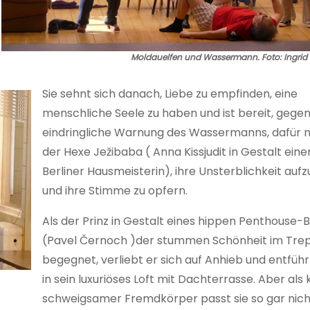
Moldauelfen und Wassermann. Foto: Ingrid 
Sie sehnt sich danach, Liebe zu empfinden, eine
menschliche Seele zu haben und ist bereit, gegen
eindringliche Warnung des Wassermanns, dafür mi
der Hexe Ježibaba ( Anna Kissjudit in Gestalt ein
Berliner Hausmeisterin), ihre Unsterblichkeit au
und ihre Stimme zu opfern.
Als der Prinz in Gestalt eines hippen Penthouse
(Pavel Černoch )der stummen Schönheit im Tr
begegnet, verliebt er sich auf Anhieb und entführ
in sein luxuriöses Loft mit Dachterrasse. Aber als k
schweigsamer Fremdkörper passt sie so gar nicht